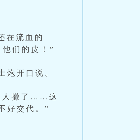
还在流血的
了他们的皮！”
土炮开口说。
人撤了……这
不好交代。”