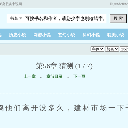
Hi,
undefin
藏读书族小说网
搜 索
书名
他
历史小说
网游小说
玄幻小说
科幻小说
耽美小说
第56章 猜测 (1 / 7)
上一章
章节目录
下一页
←
→
们离开没多久，建材市场一下