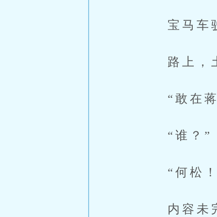
宝马车驶出
路上，土炮
“敢在蒋峰
“谁？”
“何松！
内容未完，