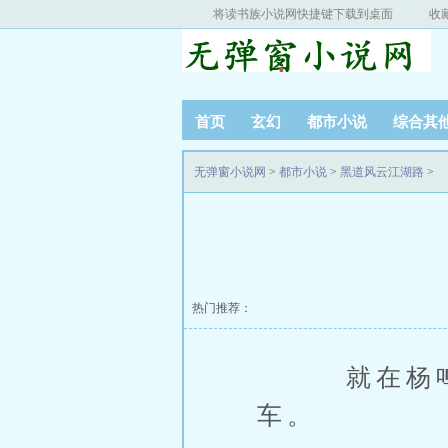
将读书族小说网快捷键下载到桌面
收
首页
玄幻
都市小说
综合其
无弹窗小说网
>
都市小说
>
黑道风云江湖路
>
热门推荐：
就在杨鸣他
车。