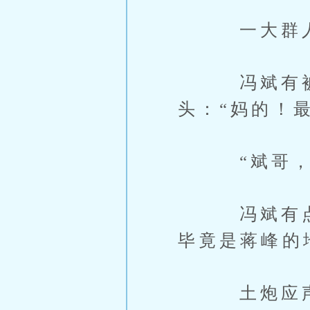
一大群人拎
冯斌有被手
头：“妈的！
“斌哥，要
冯斌有点了
毕竟是蒋峰的
土炮应声：