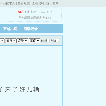
ed
我的书架
|
查看短信
|
查看资料
|
退出登录
留言：
通过邮件
、
站内短信
积分规则
解决跳到别的站
穿越小说
阅读记录
翻页
夜间
子来了好几辆