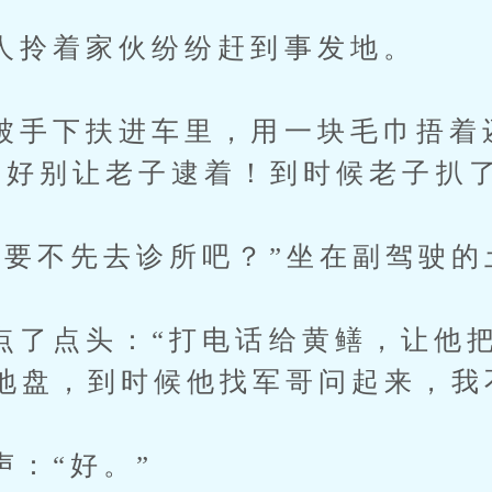
着家伙纷纷赶到事发地。
下扶进车里，用一块毛巾捂着
最好别让老子逮着！到时候老子扒
不先去诊所吧？”坐在副驾驶的
点头：“打电话给黄鳝，让他把
地盘，到时候他找军哥问起来，我
“好。”