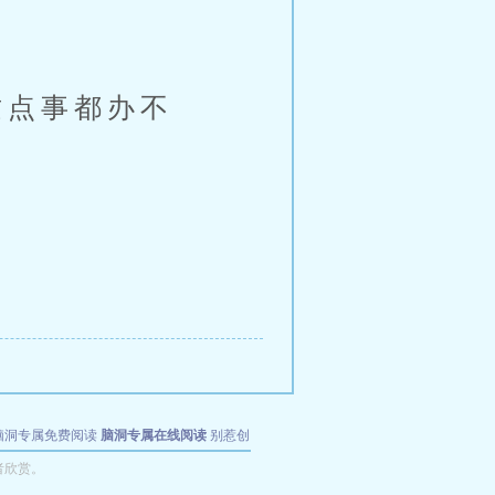
点事都办不
脑洞专属免费阅读
脑洞专属在线阅读
别惹创
者欣赏。