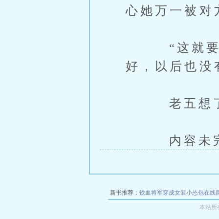
心她万一被对
“这就要看
好，以后也没
老五想了想
内容未完，
新书推荐：
铁血将军穿成女装小怂包在线
本站所