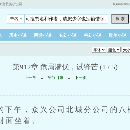
Hi,
undefin
藏读书族小说网
搜 索
书名
他
历史小说
网游小说
玄幻小说
科幻小说
耽美小说
第912章 危局潜伏，试锋芒 (1 / 5)
上一章
章节目录
下一页
←
→
午，众兴公司北城分公司的八
对面坐着。