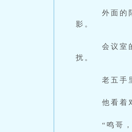
外面的阳光
影。
会议室的门
扰。
老五手里拿
他看着对面
“鸣哥，那