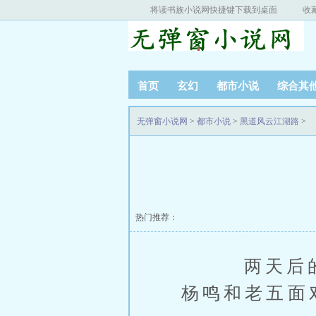
将读书族小说网快捷键下载到桌面
收
首页
玄幻
都市小说
综合其
无弹窗小说网
>
都市小说
>
黑道风云江湖路
>
热门推荐：
两天后的下
杨鸣和老五面