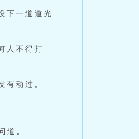
投下一道道光
何人不得打
没有动过。
。
问道。