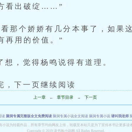
方看出破绽……”
那个娇娇有几分本事了，如果这
有再用的价值。”
，觉得杨鸣说得有道理。
下一页继续阅读
上一章
章节目录
下一页
←
→
阅读
脑洞专属完整版全文免费阅读
脑洞专属小说全文阅读
脑洞专属小说
请叫我老师
世者
穿书第一天就结婚小说全文阅读
有小说为转载作品，所有章节均由网友上传，转载至本站只是为了宣传本书让更多读
Copyright © 2019 读书族小说网 All Rights Reserved.