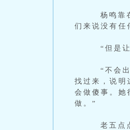
杨鸣靠在椅
们来说没有任
“但是让她
“不会出问
找过来，说明
会做傻事。她
做。”
老五点点头